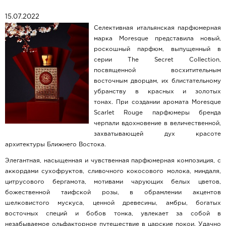
15.07.2022
Селективная итальянская парфюмерная
марка Moresque представила новый,
роскошный парфюм, выпущенный в
серии The Secret Collection,
посвященной восхитительным
восточным дворцам, их блистательному
убранству в красных и золотых
тонах. При создании аромата Moresque
Scarlet Rouge парфюмеры бренда
черпали вдохновение в величественной,
захватывающей дух красоте
архитектуры Ближнего Востока.
Элегантная, насыщенная и чувственная парфюмерная композиция, с
аккордами сухофруктов, сливочного кокосового молока, миндаля,
цитрусового бергамота, мотивами чарующих белых цветов,
божественной таифской розы, в обрамлении акцентов
шелковистого мускуса, ценной древесины, амбры, богатых
восточных специй и бобов тонка, увлекает за собой в
незабываемое ольфакторное путешествие в царские покои. Удачно