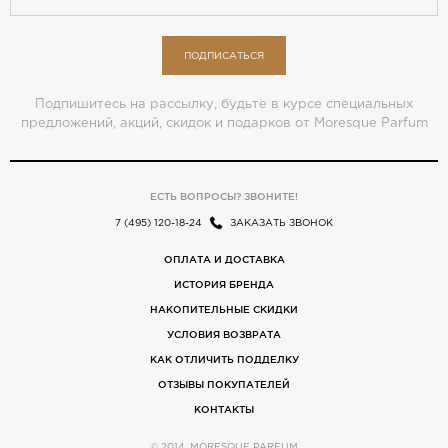
ПОДПИСАТЬСЯ
Подпишитесь на рассылку, будьте в курсе специальных
предложений, акций, скидок и подарков от Moresque Parfum
ЕСТЬ ВОПРОСЫ? ЗВОНИТЕ!
7 (495) 120-18-24
ЗАКАЗАТЬ ЗВОНОК
ОПЛАТА И ДОСТАВКА
ИСТОРИЯ БРЕНДА
НАКОПИТЕЛЬНЫЕ СКИДКИ
УСЛОВИЯ ВОЗВРАТА
КАК ОТЛИЧИТЬ ПОДДЕЛКУ
ОТЗЫВЫ ПОКУПАТЕЛЕЙ
КОНТАКТЫ
© 2014, MORESQUE PARFUM