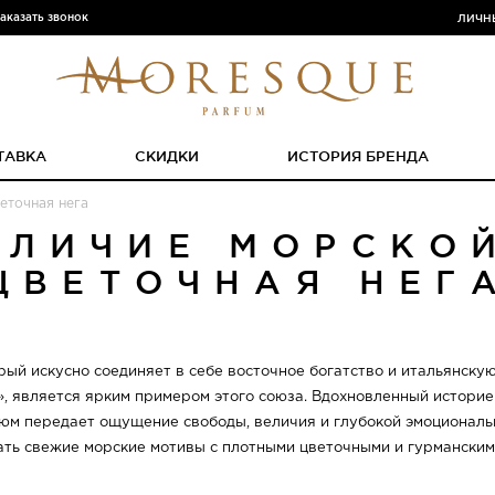
аказать звонок
ЛИЧН
ТАВКА
СКИДКИ
ИСТОРИЯ БРЕНДА
еточная нега
ЕЛИЧИЕ МОРСКО
ЦВЕТОЧНАЯ НЕГ
орый искусно соединяет в себе восточное богатство и итальянску
n», является ярким примером этого союза. Вдохновленный истори
фюм передает ощущение свободы, величия и глубокой эмоциональ
ать свежие морские мотивы с плотными цветочными и гурмански