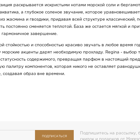
зиция раскрывается искристыми нотами морской соли и бергамот
акватика, а глубокое соленое звучание, которое уравновешивает
из жасмина и гвоздики, придавая всей структуре классический, 
ть постоянно сменяется теплотой. База же остается мягкой и пр
и гармоничное завершение.
й стойкостью и способностью красиво звучать в любое время го
у морские акценты дарят необходимую прохладу. Regina - выбор т
 статусность содержимого, превращая парфюм в настоящий предм
ую палитру компонентов, которая никого не оставляет равнодуш
, создавая образ вне времени.
Подпишитесь на рассылку, б
ПОДПИСАТЬСЯ
скидок и подарков от Mores