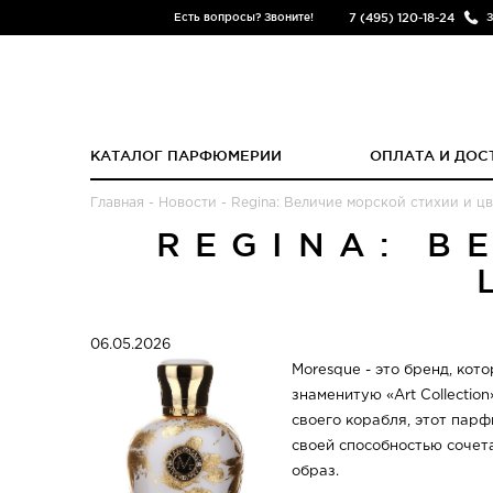
7 (495) 120-18-24
Есть вопросы? Звоните!
З
КАТАЛОГ ПАРФЮМЕРИИ
ОПЛАТА И ДОС
Главная
-
Новости
-
Regina: Величие морской стихии и цв
REGINA: В
06.05.2026
Moresque - это бренд, кот
знаменитую «Art Collectio
своего корабля, этот пар
своей способностью сочет
образ.