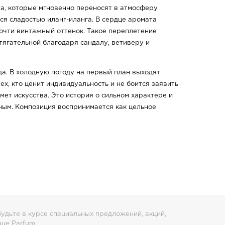
а, которые мгновенно переносят в атмосферу
ся сладостью иланг-иланга. В сердце аромата
почти винтажный оттенок. Такое переплетение
итягательной благодаря сандалу, ветиверу и
да. В холодную погоду на первый план выходят
ех, кто ценит индивидуальность и не боится заявить
ет искусства. Это история о сильном характере и
ным. Композиция воспринимается как цельное
удьте в курсе специальных предложений, акций,
que Parfum