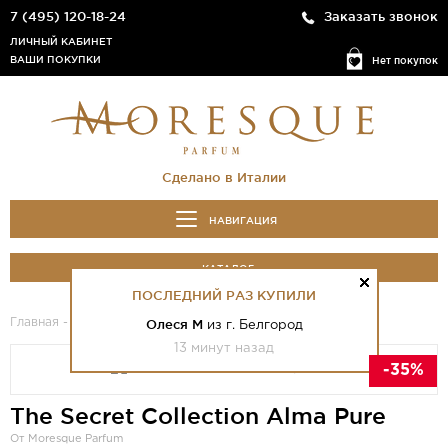
7 (495) 120-18-24
Заказать звонок
ЛИЧНЫЙ КАБИНЕТ
ВАШИ ПОКУПКИ
Нет покупок
Сделано в Италии
НАВИГАЦИЯ
КАТАЛОГ
ПОСЛЕДНИЙ РАЗ КУПИЛИ
Главная
-
Каталог
- The Secret Collection Alma Pure
Олеся М
из г. Белгород
13 минут назад
-35%
The Secret Collection Alma Pure
От Moresque Parfum