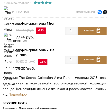
Оценка покупателей
ВЫБЕРИТЕ ВАРИАНТ
ПОДЕЛИТЬСЯ:
парфюмерная вода 75мл
11960 руб
-35%
КУПИТЬ
7774 руб.
парфюмерная вода 75мл
уценка
КУПИТЬ
10800 руб
-35%
7020 руб.
Moresque The Secret Collection Alma Pure – мелодия 2018 года,
выпущенная в «секретной» восточно-цветочной коллекции
бренда. Композиция исконно женская и раскрывается нежным
и ...
Подробнее
ВЕРХНИЕ НОТЫ
Ежевика, Лист черной смородины