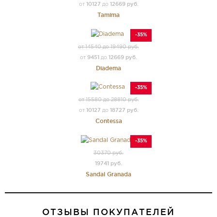
10127
12669 руб.
от
до
Tamima
-35%
от 14540 до 19490 руб.
9451
12669 руб.
от
до
Diadema
-35%
от 15580 до 28810 руб.
10127
18727 руб.
от
до
Contessa
-35%
30370 руб.
19741 руб.
Sandal Granada
ОТЗЫВЫ ПОКУПАТЕЛЕЙ